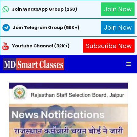
Join Now
Join WhatsApp Group (250)
Join Now
Join Telegram Group (55K+)
Subscribe Now
Youtube Channel (32K+)
Skip
Me
to
content