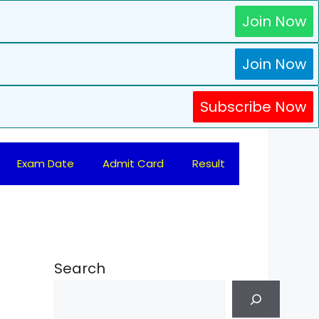
Join Now
Join Now
Subscribe Now
Exam Date
Admit Card
Result
Search