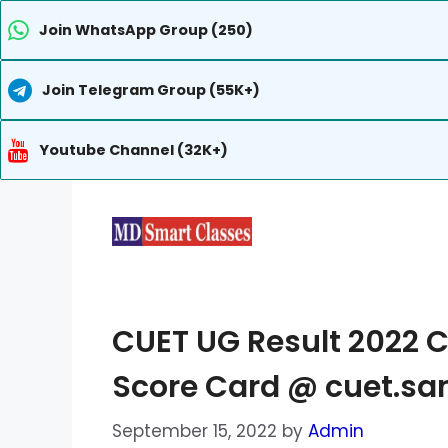
Join WhatsApp Group (250)
Join Telegram Group (55K+)
Youtube Channel (32K+)
Skip
to
content
CUET UG Result 2022 Ch
Score Card @ cuet.sa
September 15, 2022
by
Admin