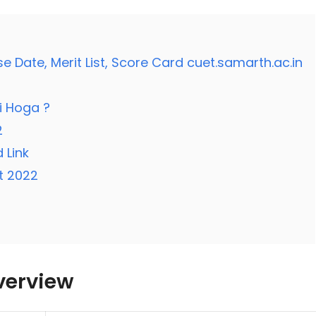
 Date, Merit List, Score Card cuet.samarth.ac.in
i Hoga ?
2
 Link
t 2022
verview