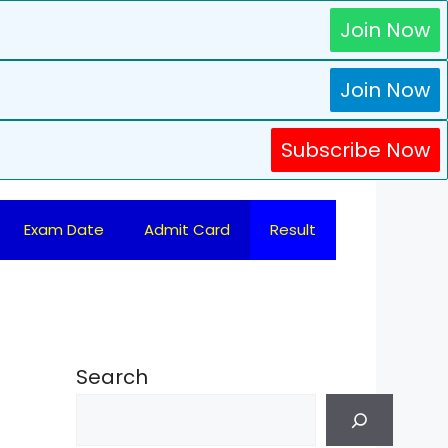
Join Now
Join Now
Subscribe Now
Exam Date
Admit Card
Result
Search