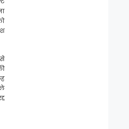
्ट
ना
को
ेश
से
की
छह
ले
्द