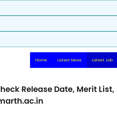
Home
Latest News
Latest Job
eck Release Date, Merit List,
marth.ac.in