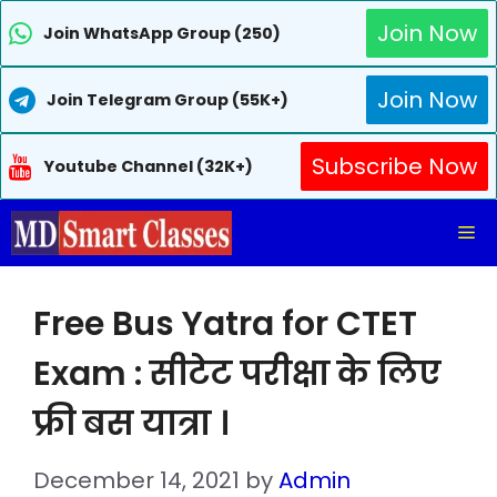
Join Now
Join WhatsApp Group (250)
Join Now
Join Telegram Group (55K+)
Subscribe Now
Youtube Channel (32K+)
Skip
Me
to
content
Free Bus Yatra for CTET
Exam : सीटेट परीक्षा के लिए
फ्री बस यात्रा ।
December 14, 2021
by
Admin