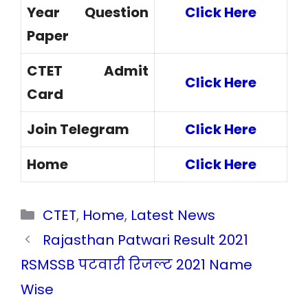
Year Question
Click Here
Paper
CTET Admit
Click Here
Card
Join Telegram
Click Here
Home
Click Here
Categories
CTET
,
Home
,
Latest News
Rajasthan Patwari Result 2021
RSMSSB पटवारी रिजल्ट 2021 Name
Wise