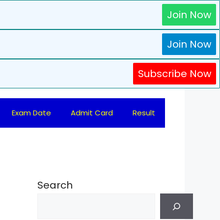
Join Now
Join Now
Subscribe Now
Exam Date
Admit Card
Result
Search