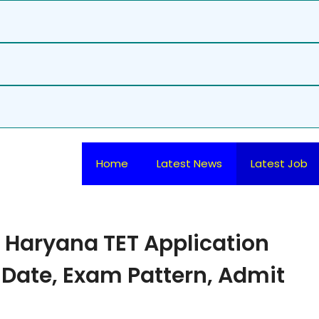
Home
Latest News
Latest Job
n Haryana TET Application
m Date, Exam Pattern, Admit