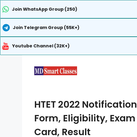
Join WhatsApp Group (250)
Join Telegram Group (55K+)
Youtube Channel (32K+)
Skip
to
content
HTET 2022 Notificatio
Form, Eligibility, Exa
Card, Result