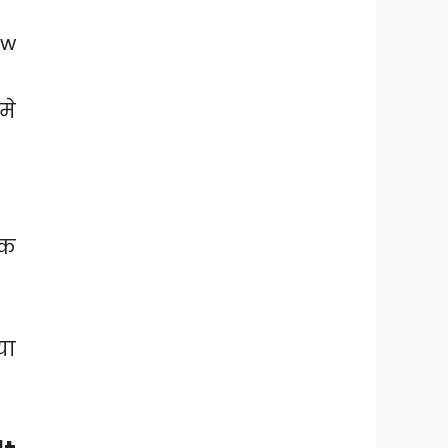
ew
मे
िक
या