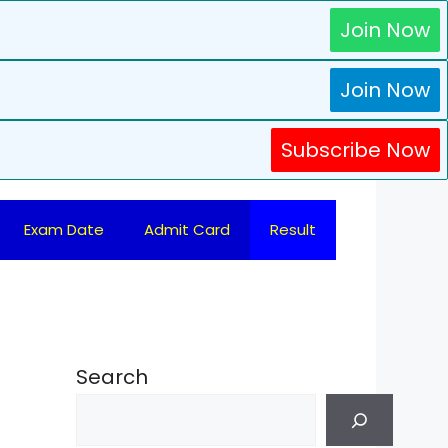
Join Now
Join Now
Subscribe Now
Exam Date
Admit Card
Result
Search