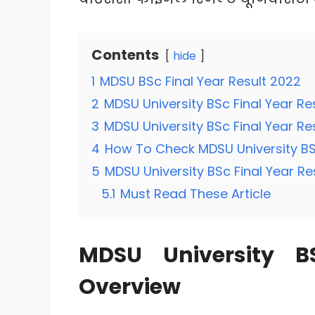
Contents
hide
1
MDSU BSc Final Year Result 2022
2
MDSU University BSc Final Year R
3
MDSU University BSc Final Year R
4
How To Check MDSU University BSc
5
MDSU University BSc Final Year Re
5.1
Must Read These Article
MDSU University B
Overview