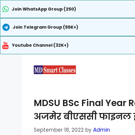
Join WhatsApp Group (250)
Join Telegram Group (55K+)
Youtube Channel (32K+)
Skip
to
content
MDSU BSc Final Year Re
अजमेर बीएससी फाइनल ईय
September 18, 2022
by
Admin