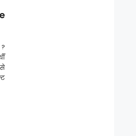
e
 ?
थी
से
्ट