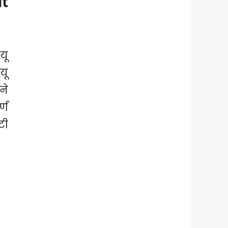
t
यू
यू
ने
्ण
टी