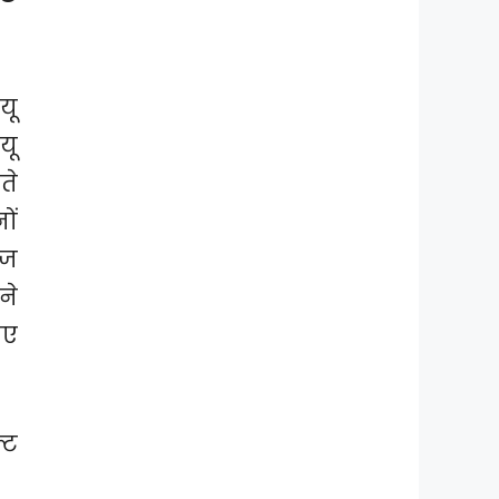
यू
यू
ते
ों
इज
ने
ीए
्ट