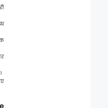
री
्ध
ंक
पर
।
िए
e