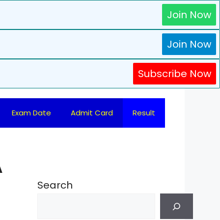
Join Now
Join Now
Subscribe Now
Exam Date
Admit Card
Result
A
Search