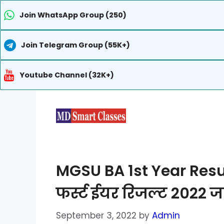
Join WhatsApp Group (250)
Join Telegram Group (55K+)
Youtube Channel (32K+)
Skip
to
content
MGSU BA 1st Year Resul
फर्स्ट ईयर रिजल्ट 2022 जा
September 3, 2022
by
Admin