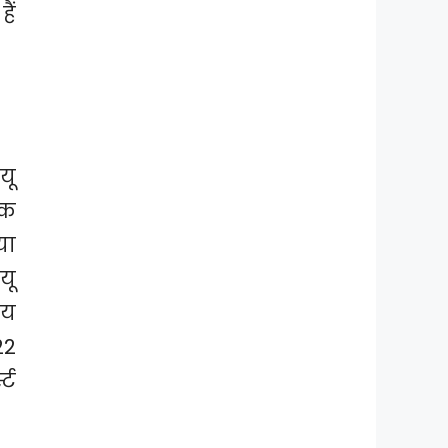
ैं
यू
ेक
या
यू
ाय
22
्ट