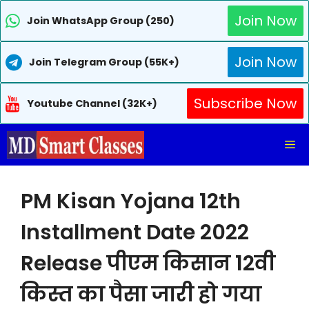
Join Now
Join WhatsApp Group (250)
Join Now
Join Telegram Group (55K+)
Subscribe Now
Youtube Channel (32K+)
Skip
Me
to
content
PM Kisan Yojana 12th
Installment Date 2022
Release पीएम किसान 12वी
किस्त का पैसा जारी हो गया