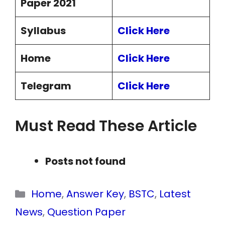
Paper 2021
Syllabus
Click Here
Home
Click Here
Telegram
Click Here
Must Read These Article
Posts not found
Categories
Home
,
Answer Key
,
BSTC
,
Latest
News
,
Question Paper