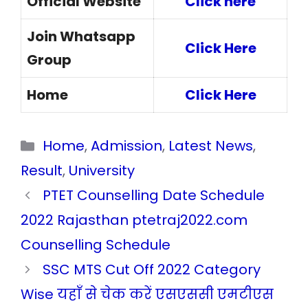
Official Website
Click here
Join Whatsapp
Click Here
Group
Home
Click Here
Categories
Home
,
Admission
,
Latest News
,
Result
,
University
PTET Counselling Date Schedule
2022 Rajasthan ptetraj2022.com
Counselling Schedule
SSC MTS Cut Off 2022 Category
Wise यहाँ से चेक करें एसएससी एमटीएस