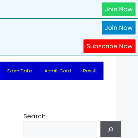
Join Now
Join Now
Subscribe Now
Exam Date
Admit Card
Result
Search