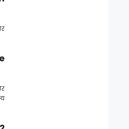
और
e
और
्य
2