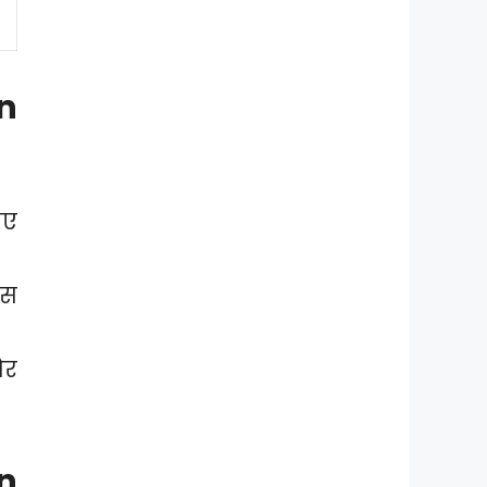
n
िए
ास
और
n