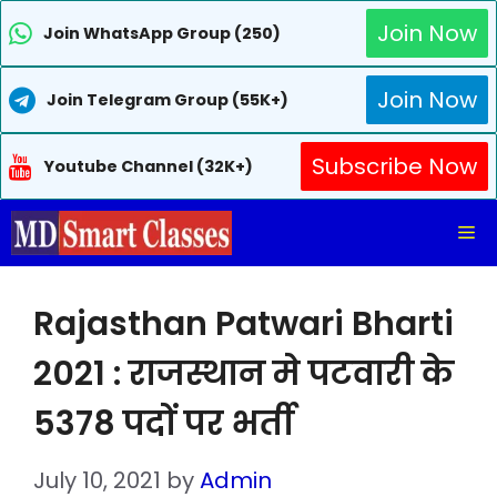
Join Now
Join WhatsApp Group (250)
Join Now
Join Telegram Group (55K+)
Subscribe Now
Youtube Channel (32K+)
Skip
Me
to
content
Rajasthan Patwari Bharti
2021 : राजस्थान मे पटवारी के
5378 पदों पर भर्ती
July 10, 2021
by
Admin