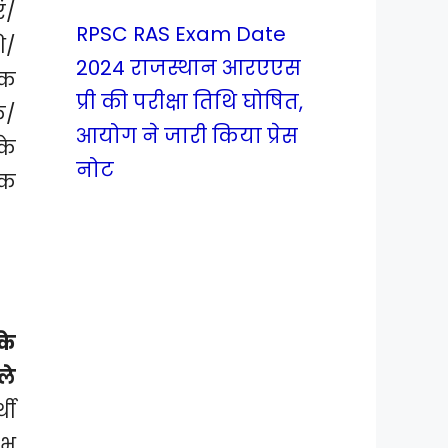
ं/
RPSC RAS Exam Date
ि/
2024 राजस्थान आरएएस
िक
प्री की परीक्षा तिथि घोषित,
क/
आयोग ने जारी किया प्रेस
के
नोट
ंक
के
ले
थी
ंभ