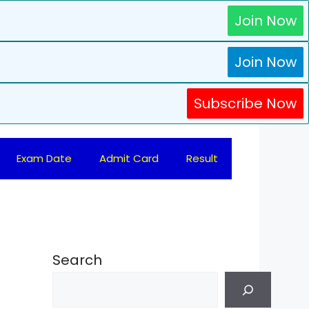
Join Now
Join Now
Subscribe Now
Exam Date
Admit Card
Result
Search