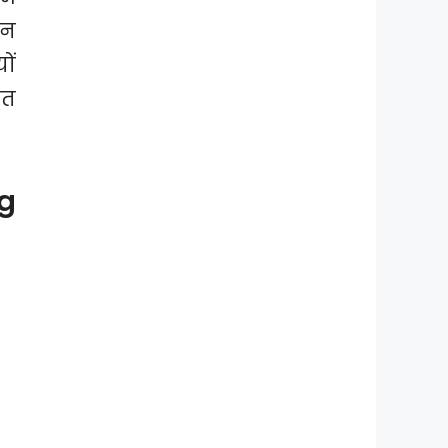
ान
ों
ित
g