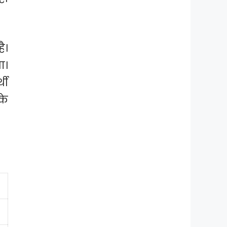
ै।
ा।
थी
के