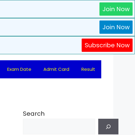
Join Now
Join Now
Subscribe Now
Exam Date
Admit Card
Result
Search