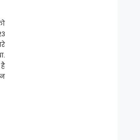
को
23
रे
ा.
है
ान