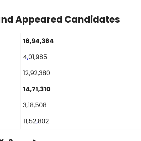
 and Appeared Candidates
16,94,364
4
,
01,985
12,92,380
14,71,310
3,18,508
11,52
,
802