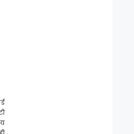
्ड
टी
मय
ही