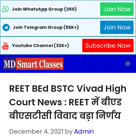
Join Now
Join WhatsApp Group (250)
Join Now
Join Telegram Group (55K+)
Subscribe Now
Youtube Channel (32K+)
Skip
Me
to
content
REET BEd BSTC Vivad High
Court News : REET में बीएड
बीएसटीसी विवाद बड़ा निर्णय
December 4, 2021
by
Admin