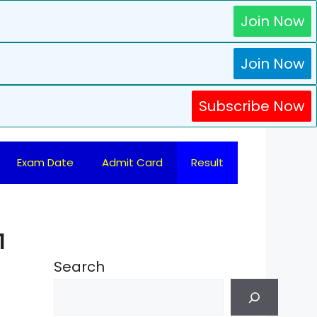
Join Now
Join Now
Subscribe Now
Exam Date
Admit Card
Result
1
Search