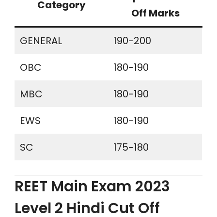
Category
Off Marks
GENERAL
190-200
OBC
180-190
MBC
180-190
EWS
180-190
SC
175-180
REET Main Exam 2023
Level 2 Hindi Cut Off