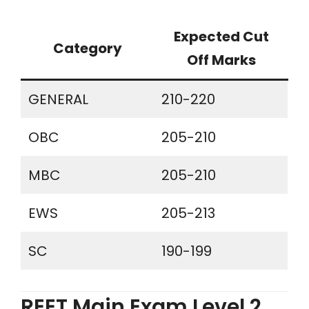
Expected Cut
Category
Off Marks
GENERAL
210-220
OBC
205-210
MBC
205-210
EWS
205-213
SC
190-199
REET Main Exam Level 2