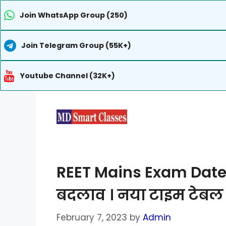
Join WhatsApp Group (250)
Join Telegram Group (55K+)
Youtube Channel (32K+)
Skip
to
content
REET Mains Exam Date 20
बदलाव । नया टाइम टेबल 
February 7, 2023
by
Admin