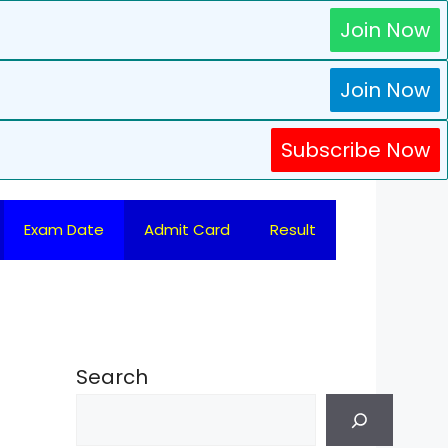
Join Now
Join Now
Subscribe Now
Exam Date
Admit Card
Result
Search