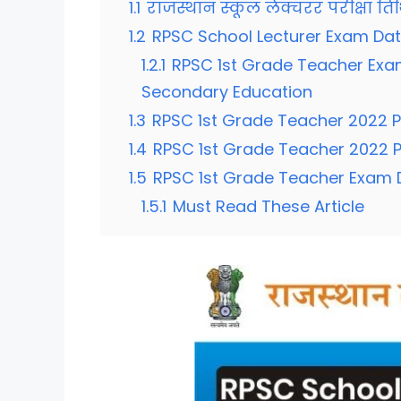
1.1
राजस्थान स्कूल लेक्चरर परीक्षा ति
1.2
RPSC School Lecturer Exam Da
1.2.1
RPSC 1st Grade Teacher Exa
Secondary Education
1.3
RPSC 1st Grade Teacher 2022 P
1.4
RPSC 1st Grade Teacher 2022 Po
1.5
RPSC 1st Grade Teacher Exam D
1.5.1
Must Read These Article