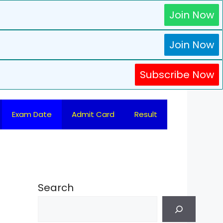
Join Now
Join Now
Subscribe Now
Exam Date
Admit Card
Result
Search