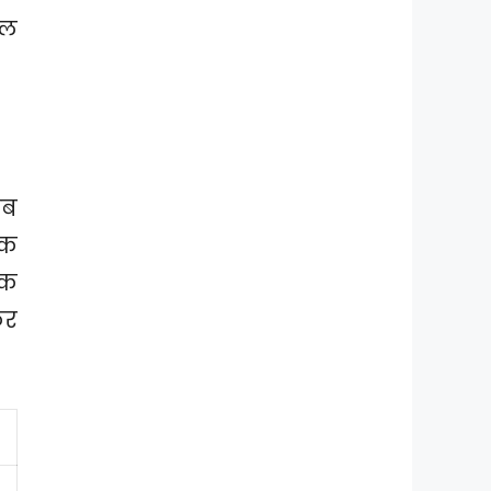
ूल
अब
क
क
कर