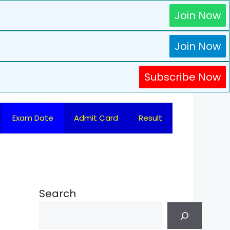
Join Now
Join Now
Subscribe Now
Exam Date
Admit Card
Result
Search