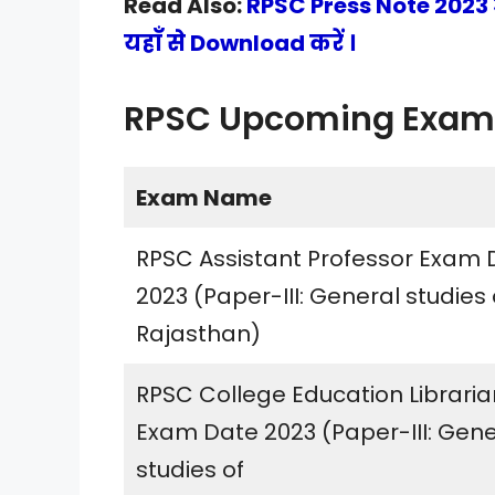
Read Also:
RPSC Press Note 2023 आ
यहाँ से Download करें ।
RPSC Upcoming Exam 
Exam Name
RPSC Assistant Professor Exam 
2023 (Paper-III: General studies 
Rajasthan)
RPSC College Education Libraria
Exam Date 2023 (Paper-III: Gene
studies of