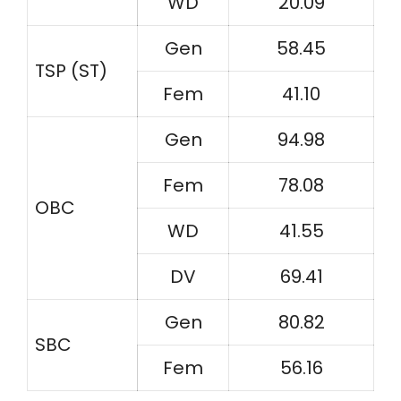
WD
20.09
Gen
58.45
TSP (ST)
Fem
41.10
Gen
94.98
Fem
78.08
OBC
WD
41.55
DV
69.41
Gen
80.82
SBC
Fem
56.16