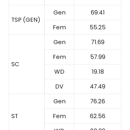
Gen
69.41
TSP (GEN)
Fem
55.25
Gen
71.69
Fem
57.99
SC
WD
19.18
DV
47.49
Gen
76.26
ST
Fem
62.56