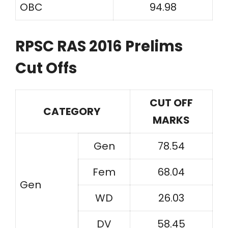
OBC
94.98
RPSC RAS 2016 Prelims
Cut Offs
CUT OFF
CATEGORY
MARKS
Gen
78.54
Fem
68.04
Gen
WD
26.03
DV
58.45