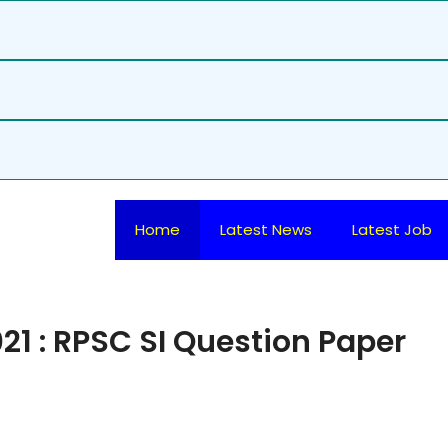
Home
Latest News
Latest Job
21 : RPSC SI Question Paper