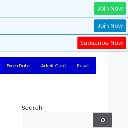
Join Now
Join Now
Subscribe Now
Exam Date
Admit Card
Result
Search