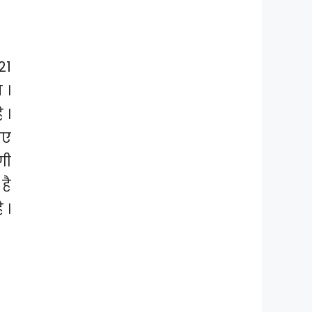
21
 ।
 ।
िए
गी
है
 ।