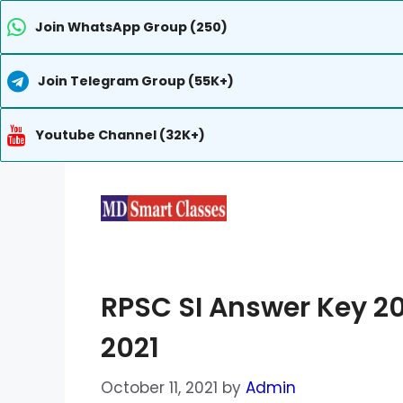
Join WhatsApp Group (250)
Join Telegram Group (55K+)
Youtube Channel (32K+)
Skip
to
content
RPSC SI Answer Key 20
2021
October 11, 2021
by
Admin