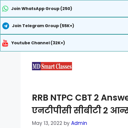
Join WhatsApp Group (250)
Join Telegram Group (55K+)
Youtube Channel (32K+)
Skip
to
content
RRB NTPC CBT 2 Answe
एनटीपीसी सीबीटी 2 आन्सर 
May 13, 2022
by
Admin