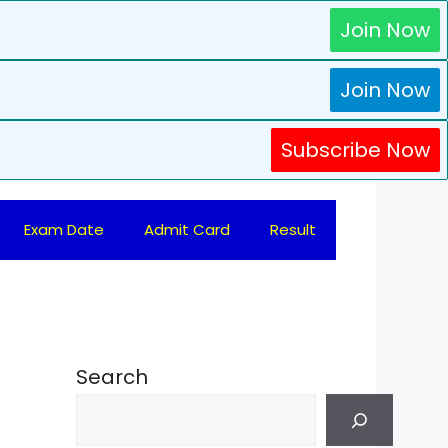
Join Now
Join Now
Subscribe Now
Exam Date
Admit Card
Result
Search