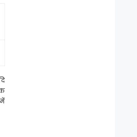
दि
्क
ें