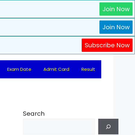
Join Now
Join Now
Subscribe Now
Exam Date
Admit Card
Result
Search