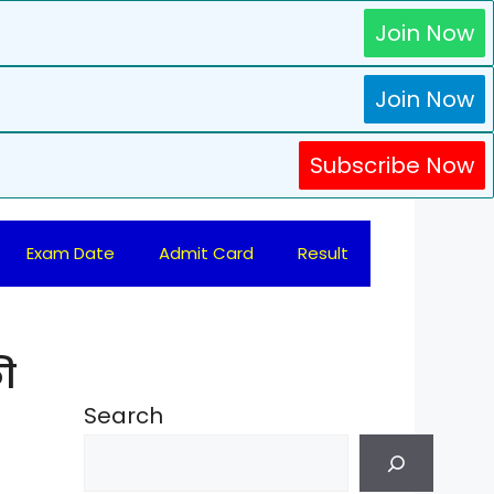
Join Now
Join Now
Subscribe Now
Exam Date
Admit Card
Result
ी
Search