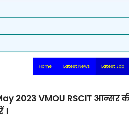
Home
Latest News
Latest Job
May 2023 VMOU RSCIT आन्सर क
ं ।