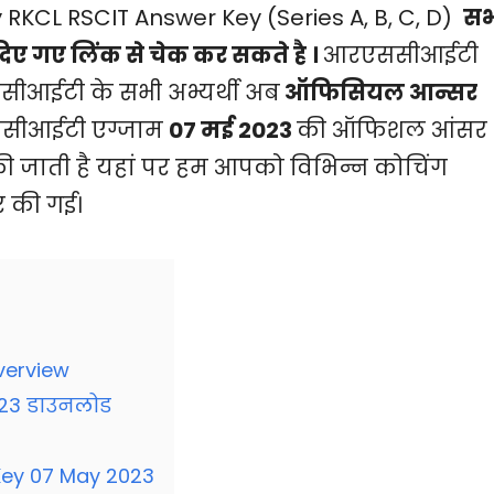
KCL RSCIT Answer Key (Series A, B, C, D)
सभ
िए गए लिंक से चेक कर सकते है ।
आरएससीआईटी
एससीआईटी के सभी अभ्यर्थी अब
ऑफिसियल आन्सर
एससीआईटी एग्जाम
07 मई 2023
की ऑफिशल आंसर
 की जाती है यहां पर हम आपको विभिन्न कोचिंग
ार की गई।
verview
23 डाउनलोड
Key 07 May 2023