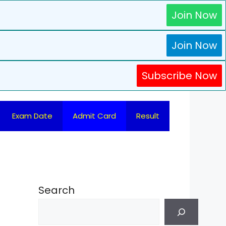
Join Now
Join Now
Subscribe Now
Exam Date
Admit Card
Result
Search