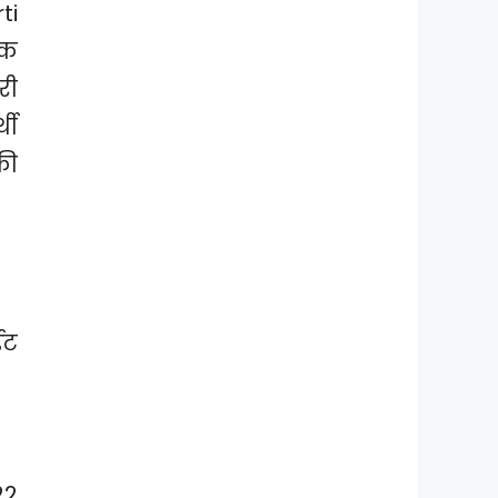
ti
ंक
री
थी
की
ईट
22