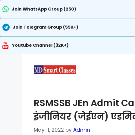
Join WhatsApp Group (250)
Join Telegram Group (55K+)
Youtube Channel (32K+)
Skip
to
content
RSMSSB JEn Admit Card
इंजीनियर (जेईएन) एडमिट
May 11, 2022
by
Admin