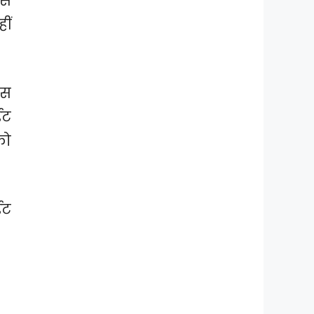
से
ीं
ास
ईट
को
ईट