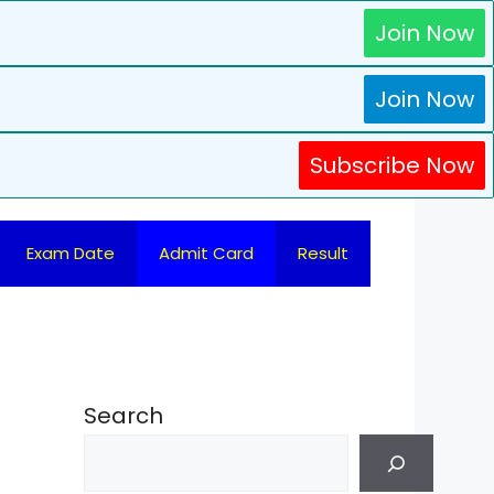
Join Now
Join Now
Subscribe Now
Exam Date
Admit Card
Result
Search