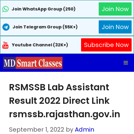
Join Now
Join WhatsApp Group (250)
Join Now
Join Telegram Group (55K+)
Subscribe Now
Youtube Channel (32K+)
Skip
Me
to
content
RSMSSB Lab Assistant
Result 2022 Direct Link
rsmssb.rajasthan.gov.in
September 1, 2022
by
Admin