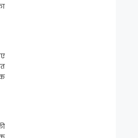
का
िए
ित
िक
की
ंक