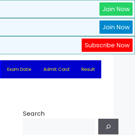
Join Now
Join Now
Subscribe Now
Exam Date
Admit Card
Result
Search