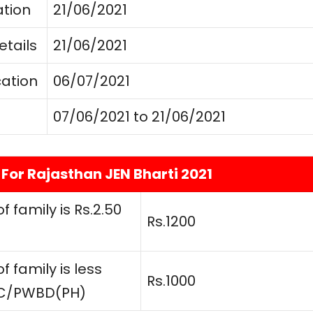
ation
21/06/2021
etails
21/06/2021
cation
06/07/2021
07/06/2021 to 21/06/2021
 For Rajasthan JEN Bharti 2021
 family is Rs.2.50
Rs.1200
 family is less
Rs.1000
BC/PWBD(PH)