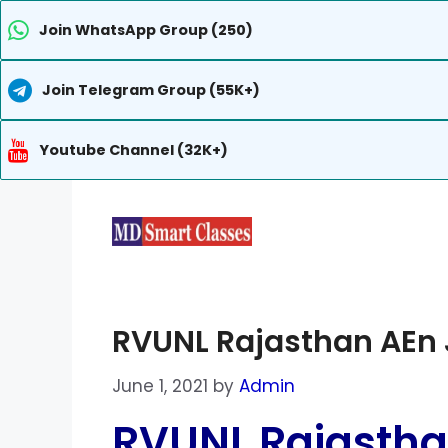
Join WhatsApp Group (250)
Join Telegram Group (55K+)
Youtube Channel (32K+)
Skip
to
content
RVUNL Rajasthan AEn J
June 1, 2021
by
Admin
RVUNL Rajasthan