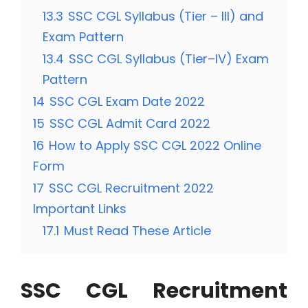
13.3
SSC CGL Syllabus (Tier – III) and
Exam Pattern
13.4
SSC CGL Syllabus (Tier–IV) Exam
Pattern
14
SSC CGL Exam Date 2022
15
SSC CGL Admit Card 2022
16
How to Apply SSC CGL 2022 Online
Form
17
SSC CGL Recruitment 2022
Important Links
17.1
Must Read These Article
SSC CGL Recruitment