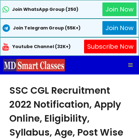
Join Now
Join WhatsApp Group (250)
Join Now
Join Telegram Group (55K+)
Subscribe Now
Youtube Channel (32K+)
Skip
Me
to
content
SSC CGL Recruitment
2022 Notification, Apply
Online, Eligibility,
Syllabus, Age, Post Wise