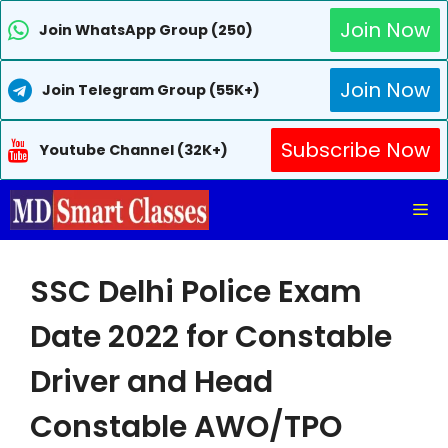
Join Now
Join WhatsApp Group (250)
Join Now
Join Telegram Group (55K+)
Subscribe Now
Youtube Channel (32K+)
Skip
Me
to
content
SSC Delhi Police Exam
Date 2022 for Constable
Driver and Head
Constable AWO/TPO