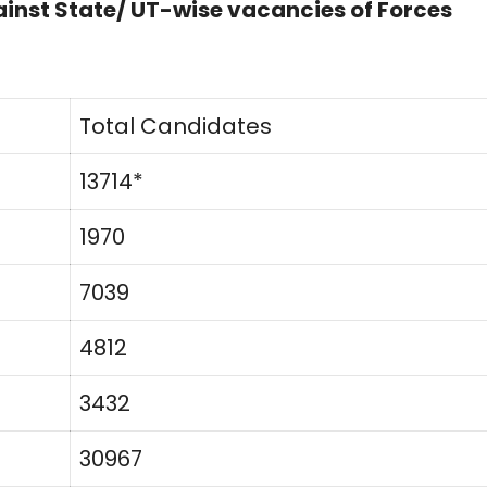
inst State/ UT-wise vacancies of Forces
Total Candidates
13714*
1970
7039
4812
3432
30967