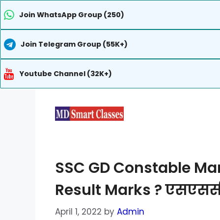
Join WhatsApp Group (250)
Join Telegram Group (55K+)
Youtube Channel (32K+)
Skip
to
content
SSC GD Constable Mar
Result Marks ? एसएससी ने
April 1, 2022
by
Admin