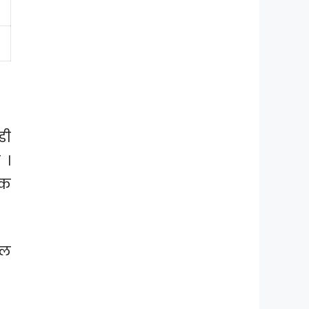
डी
 ।
ंक
यल