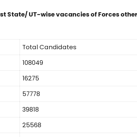
st State/ UT-wise vacancies of Forces othe
Total Candidates
108049
16275
57778
39818
25568