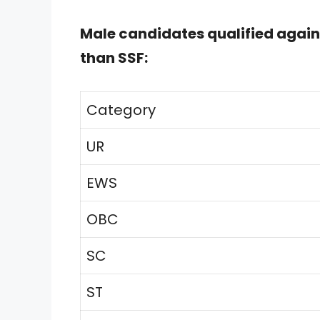
Male candidates qualified again
than SSF:
Category
UR
EWS
OBC
SC
ST