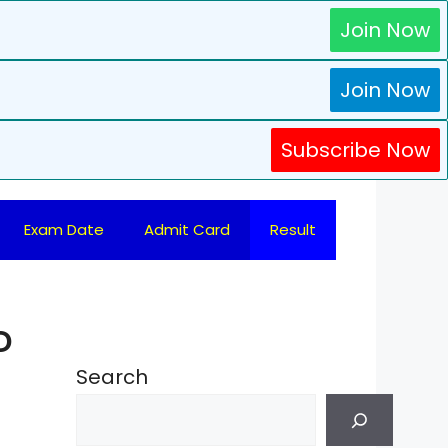
Join Now
Join Now
Subscribe Now
Exam Date
Admit Card
Result
D
Search