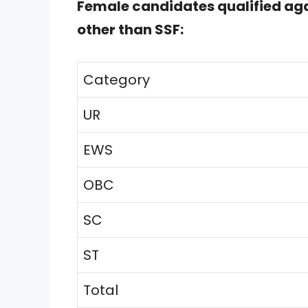
Female candidates qualified aga
other than SSF:
Category
UR
EWS
OBC
SC
ST
Total