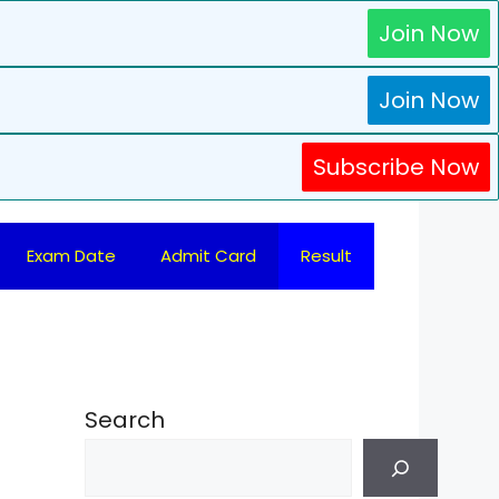
Join Now
Join Now
Subscribe Now
Exam Date
Admit Card
Result
Search