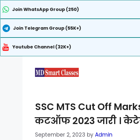
Join WhatsApp Group (250)
Join Telegram Group (55K+)
Youtube Channel (32K+)
Skip
to
content
SSC MTS Cut Off Mar
कटऑफ 2023 जारी । केटेगर
September 2, 2023
by
Admin