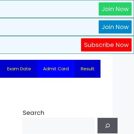
Join Now
Join Now
Subscribe Now
Exam Date
Admit Card
Result
k
Search