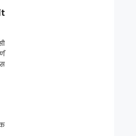
t
सी
्ण
इस
िक