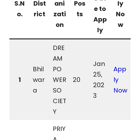
S.N
Dist
ani
Pos
ly
e to
o.
rict
zati
ts
No
App
on
w
ly
DRE
AM
Jan
Bhil
PO
App
25,
1
war
WER
20
ly
202
a
SO
Now
3
CIET
Y
PRIY
A