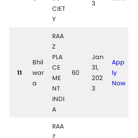
3
CIET
Y
RAA
Z
PLA
Jan
Bhil
App
CE
31,
11
war
60
ly
ME
202
a
Now
NT
3
INDI
A
RAA
Z