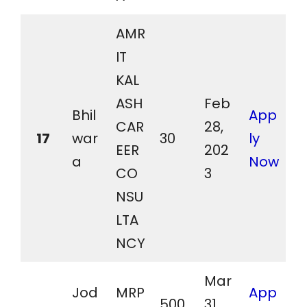
AMR
IT
KAL
ASH
Feb
Bhil
App
CAR
28,
17
war
30
ly
EER
202
a
Now
CO
3
NSU
LTA
NCY
Mar
Jod
MRP
App
500
31,