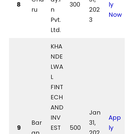
8
300
ly
ru
n
202
Now
Pvt.
3
Ltd.
KHA
NDE
LWA
L
FINT
ECH
AND
Jan
INV
App
Bar
31,
9
EST
500
ly
an
202