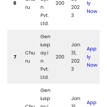
6
200
ly
ru
n
202
Now
Pvt.
3
Ltd.
Gen
iusp
Jan
App
Chu
ay.i
31,
7
200
ly
ru
n
202
Now
Pvt.
3
Ltd.
Gen
iusp
Jan
App
Chu
ay.i
31,