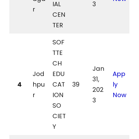
IAL
3
r
CEN
TER
SOF
TTE
CH
Jan
Jod
EDU
App
31,
4
hpu
CAT
39
ly
202
r
ION
Now
3
SO
CIET
Y