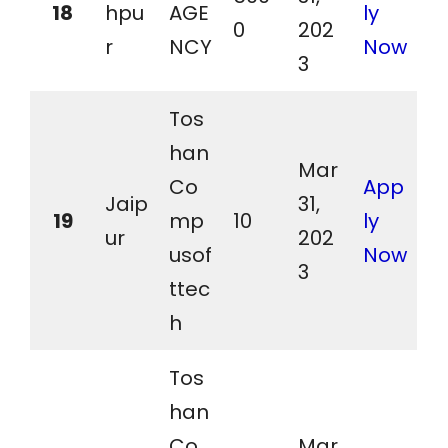
18
hpu
AGE
ly
0
202
r
NCY
Now
3
Tos
han
Mar
Co
App
Jaip
31,
19
mp
10
ly
ur
202
usof
Now
3
ttec
h
Tos
han
Co
Mar