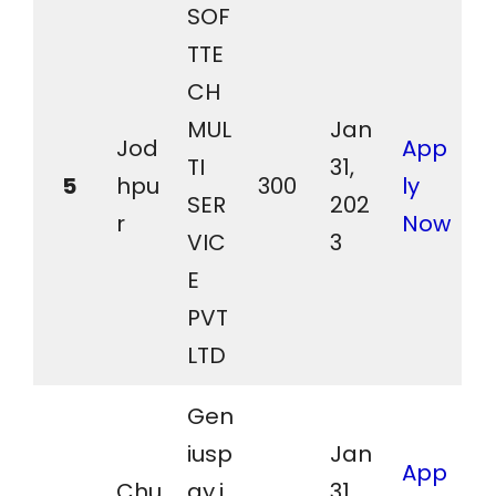
SOF
TTE
CH
MUL
Jan
Jod
App
TI
31,
5
hpu
300
ly
SER
202
r
Now
VIC
3
E
PVT
LTD
Gen
iusp
Jan
App
Chu
ay.i
31,