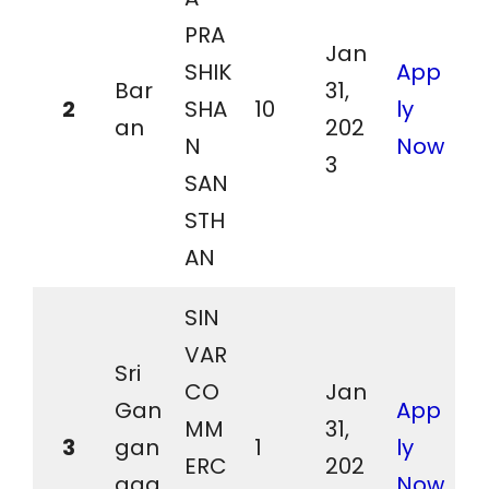
PRA
Jan
SHIK
App
Bar
31,
2
SHA
10
ly
an
202
N
Now
3
SAN
STH
AN
SIN
VAR
Sri
CO
Jan
Gan
App
MM
31,
3
gan
1
ly
ERC
202
aga
Now