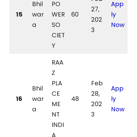
Bhil
PO
App
27,
15
war
WER
60
ly
202
a
SO
Now
3
CIET
Y
RAA
Z
PLA
Feb
Bhil
App
CE
28,
16
war
48
ly
ME
202
a
Now
NT
3
INDI
A