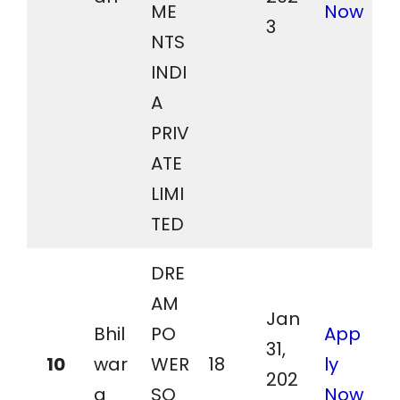
ME
Now
3
NTS
INDI
A
PRIV
ATE
LIMI
TED
DRE
AM
Jan
Bhil
PO
App
31,
10
war
WER
18
ly
202
a
SO
Now