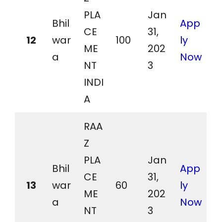
PLA
Jan
Bhil
App
CE
31,
12
war
100
ly
ME
202
a
Now
NT
3
INDI
A
RAA
Z
PLA
Jan
Bhil
App
CE
31,
13
war
60
ly
ME
202
a
Now
NT
3