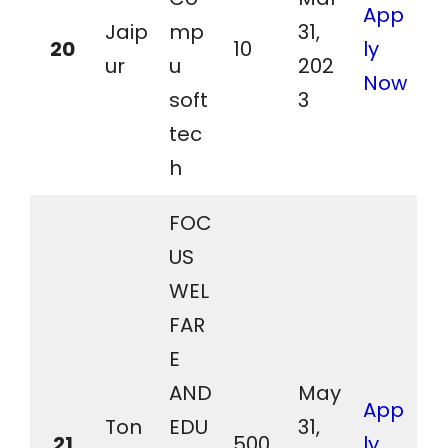
App
Jaip
mp
31,
20
10
ly
ur
u
202
Now
soft
3
tec
h
FOC
US
WEL
FAR
E
AND
May
App
Ton
EDU
31,
21
500
ly