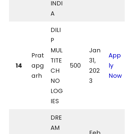
INDI
A
DILI
P
MUL
Jan
Prat
App
TITE
31,
14
apg
500
ly
CH
202
arh
Now
NO
3
LOG
IES
DRE
AM
Feb