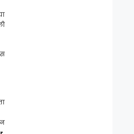
या
ली
ास
ता
दन
r,