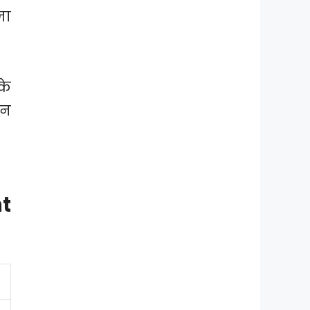
जा
के
ान
t