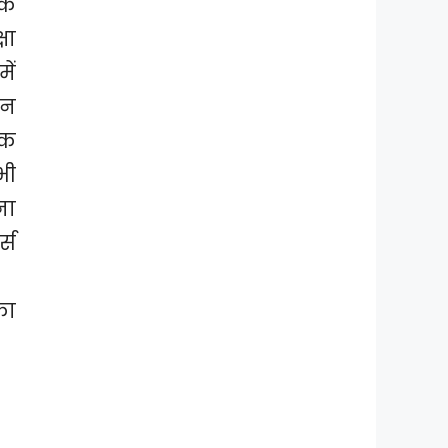
िक
षा
ें
ीन
यक
भी
ना
्स
का