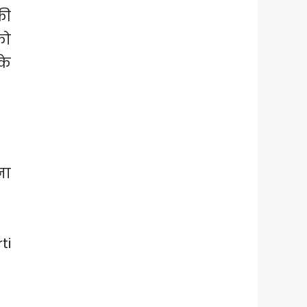
की
को
के
ना
ti