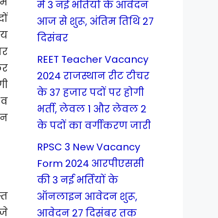
ें
में 3 नई भर्तियों के आवेदन
ों
आज से शुरू, अंतिम तिथि 27
लय
दिसंबर
पर
REET Teacher Vacancy
कर
2024 राजस्थान रीट टीचर
गी
के 37 हजार पदों पर होगी
 व
भर्ती, लेवल 1 और लेवल 2
पन
के पदों का वर्गीकरण जारी
RPSC 3 New Vacancy
Form 2024 आरपीएससी
की 3 नई भर्तियों के
्त
ऑनलाइन आवेदन शुरू,
जे
आवेदन 27 दिसंबर तक