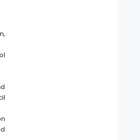
n,
ol
nd
il
on
ed