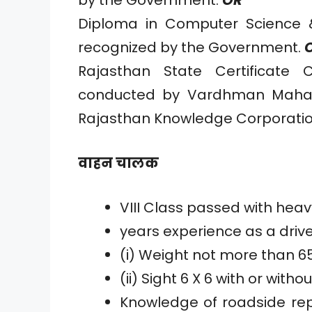
Diploma in Computer Science & 
recognized by the Government.
Rajasthan State Certificate 
conducted by Vardhman Mahave
Rajasthan Knowledge Corporation
वाहन चालक
VIII Class passed with heav
years experience as a driv
(i) Weight not more than 65
(ii) Sight 6 X 6 with or witho
Knowledge of roadside repa