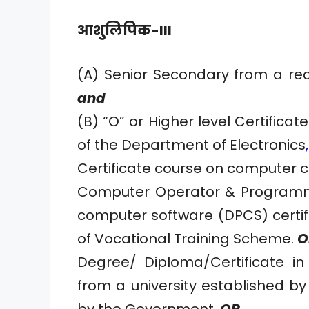
आशुलिपिक-III
(A) Senior Secondary from a rec
and
(B) “O” or Higher level Certifi
of the Department of Electronics
,
Certificate course on computer c
Computer Operator & Programm
computer software (DPCS) certif
of Vocational Training Scheme.
O
Degree/ Diploma/Certificate i
from a university established by 
by the Government.
OR