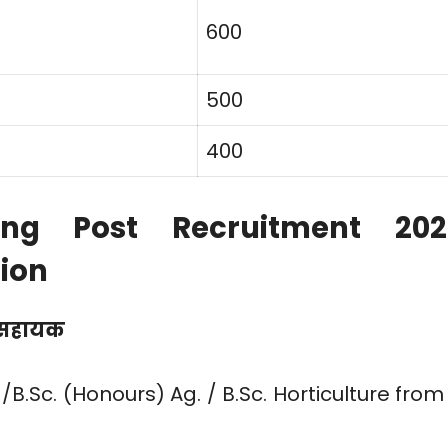
600
500
400
ng Post Recruitment 202
tion
 सहायक
)/B.Sc. (Honours) Ag. / B.Sc. Horticulture from