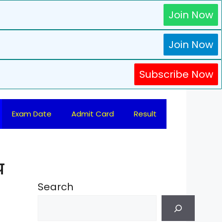
Join Now
Join Now
Subscribe Now
Exam Date
Admit Card
Result
प
Search