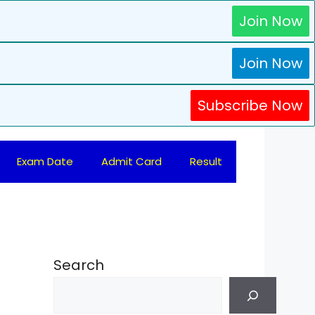
Join Now
Join Now
Subscribe Now
Exam Date
Admit Card
Result
Search