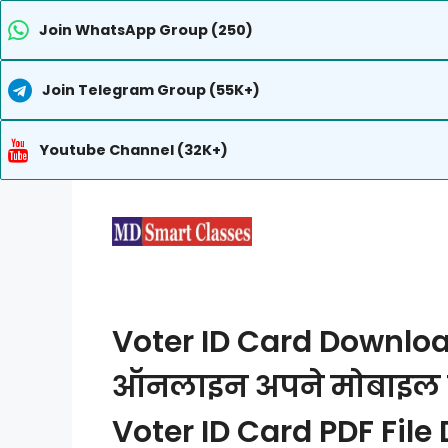
Join WhatsApp Group (250)
Join Telegram Group (55K+)
Youtube Channel (32K+)
Skip
to
content
Voter ID Card Download
ऑनलाइन अपने मोबाइल मे
Voter ID Card PDF Fil