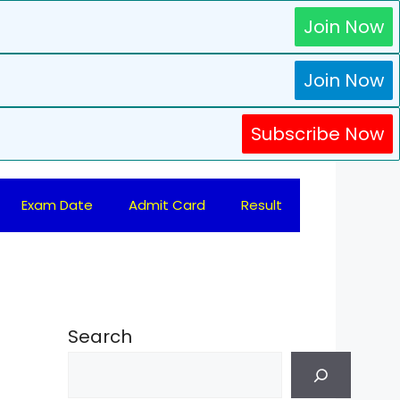
Join Now
Join Now
Subscribe Now
Exam Date
Admit Card
Result
Search