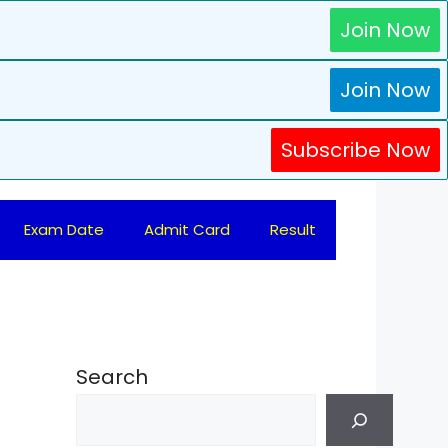
Join Now
Join Now
Subscribe Now
Exam Date
Admit Card
Result
Search