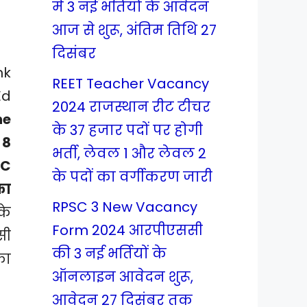
में 3 नई भर्तियों के आवेदन
आज से शुरू, अंतिम तिथि 27
दिसंबर
nk
REET Teacher Vacancy
Ed
2024 राजस्थान रीट टीचर
he
के 37 हजार पदों पर होगी
 8
भर्ती, लेवल 1 और लेवल 2
TC
के पदों का वर्गीकरण जारी
का
RPSC 3 New Vacancy
के
Form 2024 आरपीएससी
सी
की 3 नई भर्तियों के
का
ऑनलाइन आवेदन शुरू,
आवेदन 27 दिसंबर तक