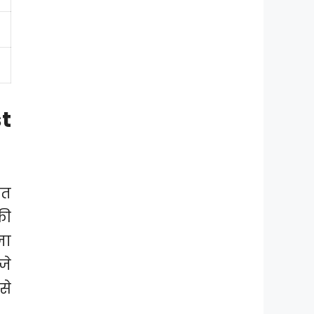
t
ित
की
जा
जे
से