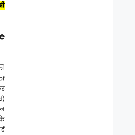
सी
e
की
of
कर
d)
शन
कि
्ड