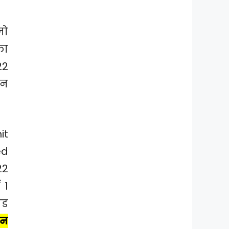
जो
का
22
ान
it
ed
22
 1
ोड
ान