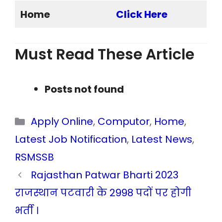
Home
Click Here
Must Read These Article
Posts not found
Categories
Apply Online
,
Computor
,
Home
,
Latest Job Notification
,
Latest News
,
RSMSSB
Rajasthan Patwar Bharti 2023
राजस्थान पटवारी के 2998 पदों पर होगी
भर्ती ।