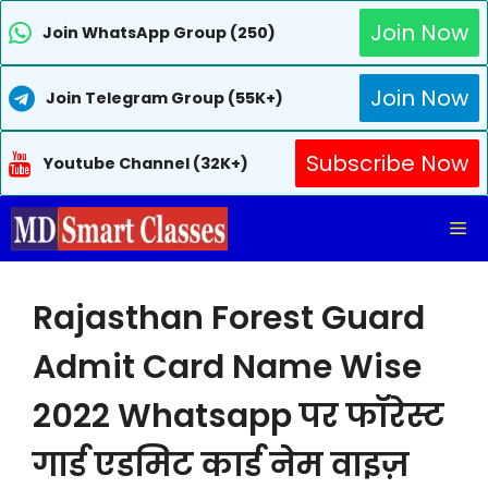
Join Now
Join WhatsApp Group (250)
Join Now
Join Telegram Group (55K+)
Subscribe Now
Youtube Channel (32K+)
Skip
Me
to
content
Rajasthan Forest Guard
Admit Card Name Wise
2022 Whatsapp पर फॉरेस्ट
गार्ड एडमिट कार्ड नेम वाइज़