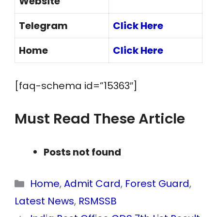
Website
Telegram
Click Here
Home
Click Here
[faq-schema id=”15363″]
Must Read These Article
Posts not found
Categories
Home
,
Admit Card
,
Forest Guard
,
Latest News
,
RSMSSB