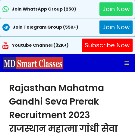
Join Now
Join WhatsApp Group (250)
Join Now
Join Telegram Group (55K+)
Subscribe Now
Youtube Channel (32K+)
Skip
Me
to
content
Rajasthan Mahatma
Gandhi Seva Prerak
Recruitment 2023
राजस्थान महात्मा गांधी सेवा