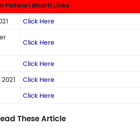
n Patwari Bharti Links
021
Click Here
er
Click Here
Click Here
 2021
Click Here
Click Here
ead These Article