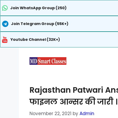
Join WhatsApp Group (250)
Join Telegram Group (55K+)
Youtube Channel (32K+)
Skip
to
content
Rajasthan Patwari Ans
फाइनल आन्सर की जारी ।
November 22, 2021
by
Admin