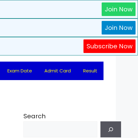
Join Now
Join Now
Subscribe Now
Exam Date
Admit Card
Result
Search