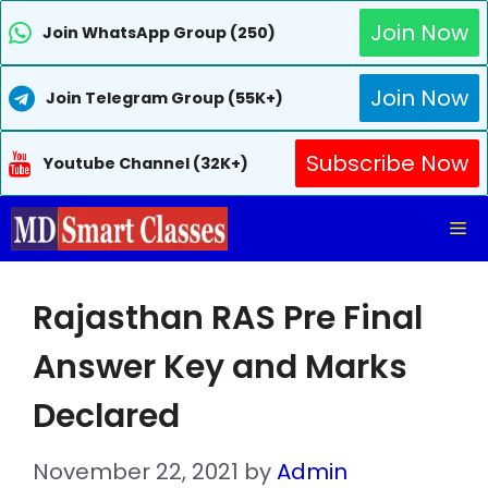
Join Now
Join WhatsApp Group (250)
Join Now
Join Telegram Group (55K+)
Subscribe Now
Youtube Channel (32K+)
Skip
Me
to
content
Rajasthan RAS Pre Final
Answer Key and Marks
Declared
November 22, 2021
by
Admin