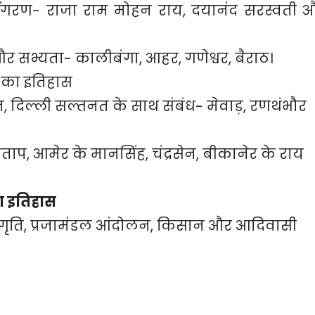
जागरण- राजा राम मोहन राय, दयानंद सरस्वती 
और सभ्यता- कालीबंगा, आहर, गणेश्वर, बैराठ।
न का इतिहास
ान, दिल्ली सल्तनत के साथ संबंध- मेवाड़, रणथंभौर
ताप, आमेर के मानसिंह, चंद्रसेन, बीकानेर के राय
 का इतिहास
ृति, प्रजामंडल आंदोलन, किसान और आदिवासी