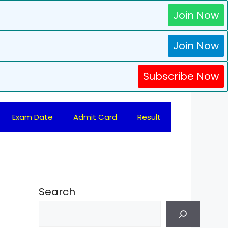
Join Now
Join Now
Subscribe Now
Exam Date
Admit Card
Result
Search