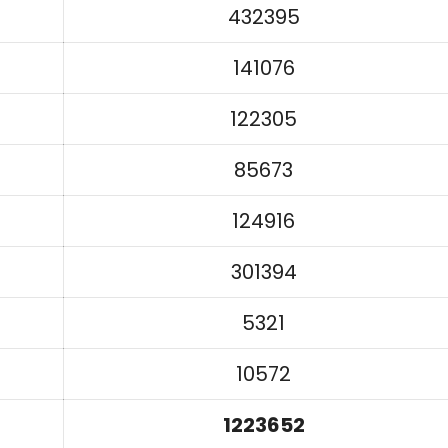
432395
141076
122305
85673
124916
301394
5321
10572
1223652