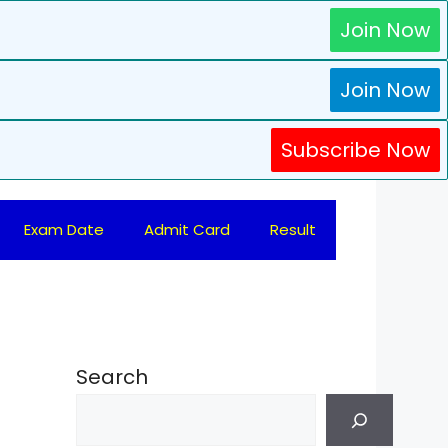
Join Now
Join Now
Subscribe Now
Exam Date
Admit Card
Result
Search