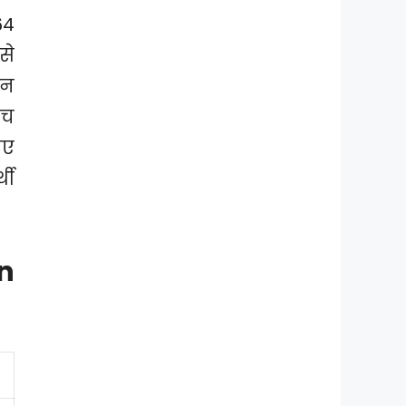
64
से
दन
ीच
िए
थी
n