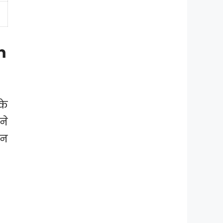
m
के
ने
ान