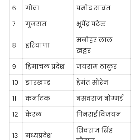
6
गोवा
प्रमोद सावंत
7
गुजरात
भूपेंद्र पटेल
मनोहर लाल
8
हरियाणा
खट्टर
9
हिमाचल प्रदेश
जयराम ठाकुर
10
झारखण्ड
हेमंत सोरेन
11
कर्नाटक
बसवराज बोम्मई
12
केरल
पिनराई विजयन
शिवराज सिंह
13
मध्यप्रदेश