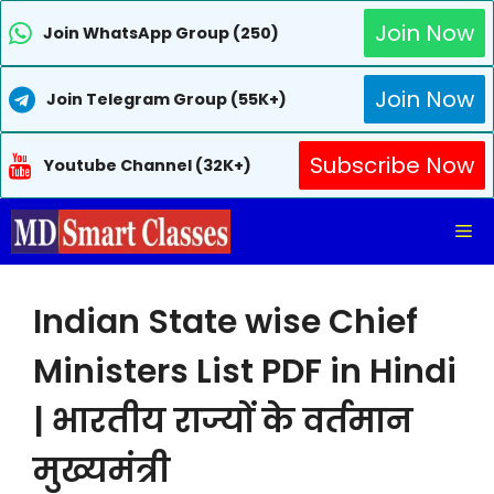
Join Now
Join WhatsApp Group (250)
Join Now
Join Telegram Group (55K+)
Subscribe Now
Youtube Channel (32K+)
Skip
Me
to
content
Indian State wise Chief
Ministers List PDF in Hindi
| भारतीय राज्यों के वर्तमान
मुख्यमंत्री