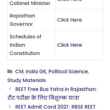
Cabinet Minister
Rajasthan
Click Here
Governor
Schedules of
Indian
Click Here
Constitution
Categories
CM
,
India GK
,
Political Science
,
Study Materials
REET Free Bus Yatra in Rajasthan :
रीट परीक्षा के लिए निशुल्क यात्रा
REET Admit Card 2021 : RBSE REET