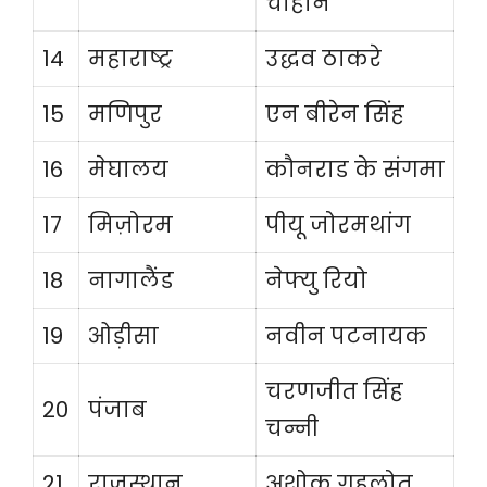
चौहान
14
महाराष्ट्र
उद्धव ठाकरे
15
मणिपुर
एन बीरेन सिंह
16
मेघालय
कौनराड के संगमा
17
मिज़ोरम
पीयू जोरमथांग
18
नागालैंड
नेफ्यु रियो
19
ओड़ीसा
नवीन पटनायक
चरणजीत सिंह
20
पंजाब
चन्नी
21
राजस्थान
अशोक गहलोत